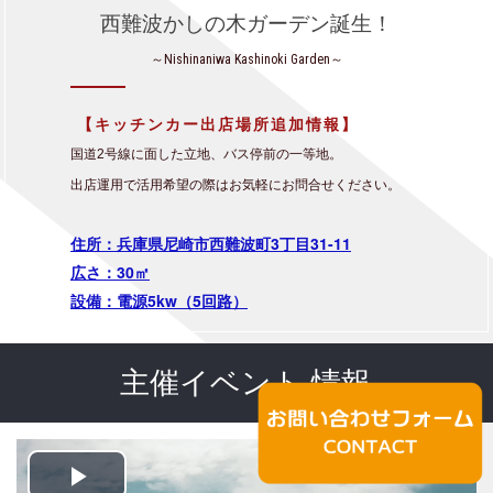
西難波かしの木ガーデン誕生！
～Nishinaniwa Kashinoki Garden～
【キッチンカー出店場所追加情報】
国道2号線に面した立地、バス停前の一等地。
出店運用で活用希望の際はお気軽にお問合せください。
住所：兵庫県尼崎市西難波町3丁目31-11
広さ：30㎡
設備：電源5kw（5回路）
主催イベント 情報