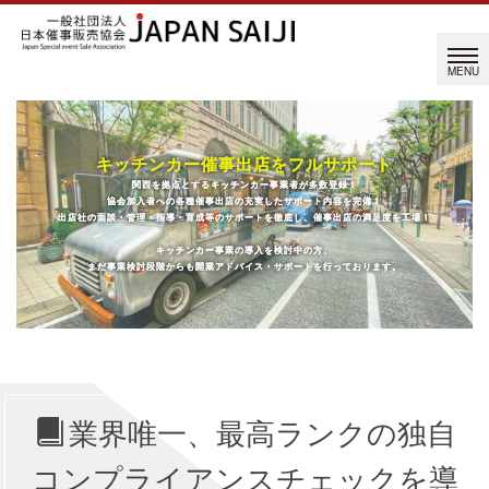
キッチンカー催事出店をフルサポート
キッチンカー催事出店をフルサポート
関西を拠点とするキッチンカー事業者が多数登録！
関西を拠点とするキッチンカー事業者が多数登録！
協会加入者への各種催事出店の充実したサポート内容を完備！
協会加入者への各種催事出店の充実したサポート内容を完備！
出店社の面談・管理・指導・育成等のサポートを徹底し、催事出店の満足度を工場！
出店社の面談・管理・指導・育成等のサポートを徹底し、催事出店の満足度を工場！
キッチンカー事業の導入を検討中の方、
キッチンカー事業の導入を検討中の方、
まだ事業検討段階からも開業アドバイス・サポートを行っております。
まだ事業検討段階からも開業アドバイス・サポートを行っております。
業界唯一、最高ランクの独自
コンプライアンスチェックを導