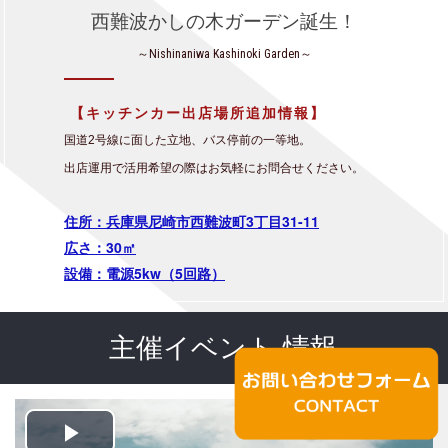
西難波かしの木ガーデン誕生！
～Nishinaniwa Kashinoki Garden～
【キッチンカー出店場所追加情報】
国道2号線に面した立地、バス停前の一等地。
出店運用で活用希望の際はお気軽にお問合せください。
住所：兵庫県尼崎市西難波町3丁目31-11
広さ：30㎡
設備：電源5kw（5回路）
主催イベント 情報